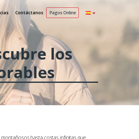
cias
Contáctanos
Pagos Online
scubre los
orables
s montañosos hasta costas infinitas que