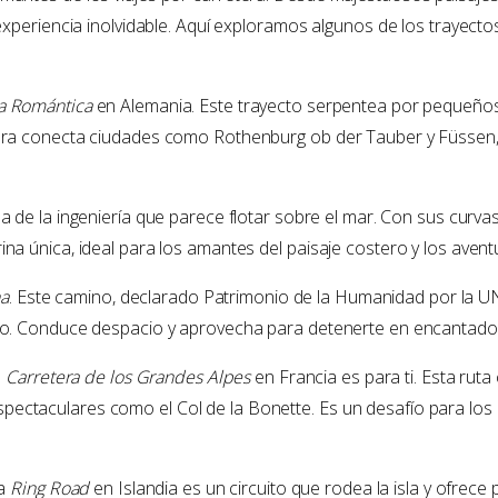
experiencia inolvidable. Aquí exploramos algunos de los trayect
a Romántica
en Alemania. Este trayecto serpentea por pequeños 
era conecta ciudades como Rothenburg ob der Tauber y Füssen, 
a de la ingeniería que parece flotar sobre el mar. Con sus curv
na única, ideal para los amantes del paisaje costero y los avent
na
. Este camino, declarado Patrimonio de la Humanidad por la U
eno. Conduce despacio y aprovecha para detenerte en encantado
a
Carretera de los Grandes Alpes
en Francia es para ti. Esta ruta
ectaculares como el Col de la Bonette. Es un desafío para los
la
Ring Road
en Islandia es un circuito que rodea la isla y ofrece